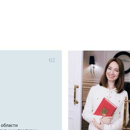
02
и
 программ.
04
05