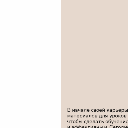
В начале своей карьеры я столкнул
материалов для уроков и начала ра
чтобы сделать обучение интересны
и эффективным. Сегодня мои прогр
педагоги и руководители образоват
и СНГ.
Моя миссия: вдохновлять учителей
их работу, экономить время и пов
ЧШИТЬ КАЧЕСТВО УРОКОВ, УВЕЛИЧИТЬ ДОХОД
НОВЕНИЕ ДЛЯ НОВЫХ ИДЕЙ, Я С РАДОСТЬЮ П
нсу