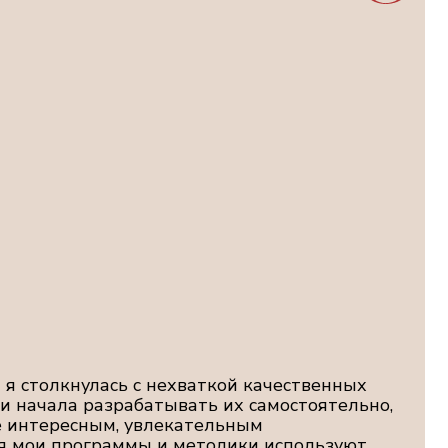
ась с нехваткой качественных
зрабатывать их самостоятельно,
м, увлекательным
аммы и методики используют
ельных центров по всей России
 и руководителей, упрощать
ышать эффективность обучения.
 ВАШЕГО
ОМОГУ ВАМ!