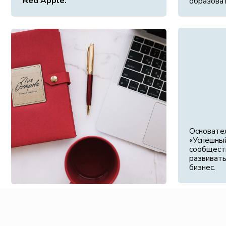
Основатель межд
«Успешный руко
сообщества для т
развивать свой 
бизнес.