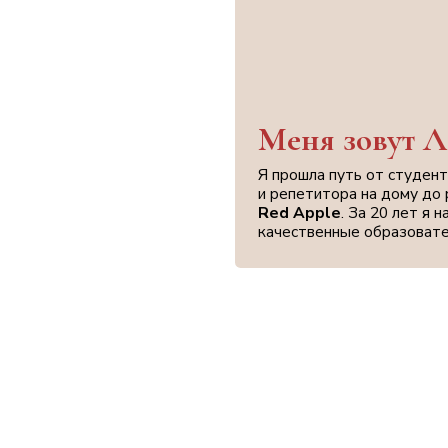
Меня зовут Лия Осет
Я прошла путь от студента педагогическ
и репетитора на дому до руководителя
Red Apple
. За 20 лет я накопила опыт,
качественные образовательные материа