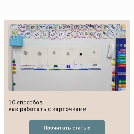
ИП Осетрова Лия Дамировна
ИНН 166106957842
ОГРНИП 318169000150269
Политика конфиденциальности
Согласие на обработку персональных данных
Публичный договор-оферта
Согласие на информационную рассылку
Обо мне
Курсы
Авторские материалы
Консультация
Школа Red Apple
Клуб руководителей
Наверх ↑