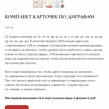
КОМПЛЕКТ КАРТОЧЕК ПО ДИГРАФАМ
520
р.
21 буквосочетание: ck, ch, sh, th, ee, oo, ar, or, ir, ur, ph, all, wh, ai, ay, ea,
ng, kn, au, ow, aw. В комплект входят 139 больших карточек
с картинками и 139 со словами, которые вы можете заламинировать
и посадить на магниты, чтобы удобно было работать с ними у доски
и всем их было хорошо видно. 139 маленьких картинок и слов-для
игры на коврике или за партой, чтобы была возможность сэкономить
пространство для игр.
Все слова подобраны так, чтобы дети понимали их значение
по картинкам и легко запоминали. Кому подходит этот материал?
Тем, кто изучил закрытый слог и переходит к следующему этапу
чтения. Их можно использовать совместно с нашим курсом
по чтению, а также отдельно.
Материалы высылаются в электронном виде в формате pdf.